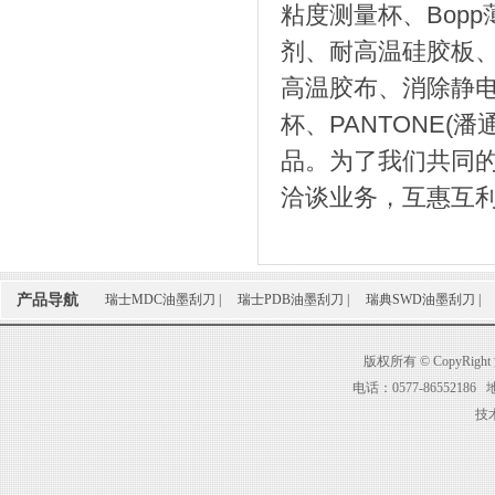
粘度测量杯、Bop
剂、耐高温硅胶板、
高温胶布、消除静电
杯、PANTONE(
品。为了我们共同
洽谈业务，互惠互利
产品导航
瑞士MDC油墨刮刀
|
瑞士PDB油墨刮刀
|
瑞典SWD油墨刮刀
|
版权所有 © CopyR
电话：0577-86552
技