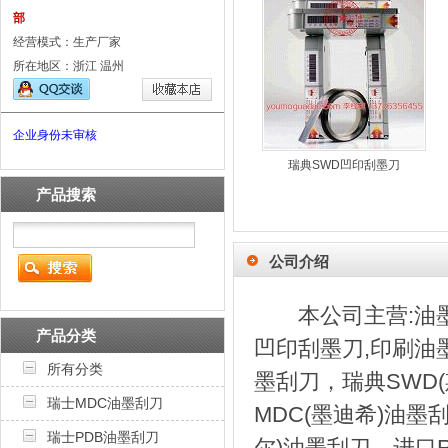
部
经营模式：生产厂家
所在地区：浙江 温州
企业身份未审核
瑞典SWD凹印刮墨刀
产品搜索
公司介绍
本公司主营:油墨刮
产品分类
凹印刮墨刀,印刷油墨
所有分类
墨刮刀，瑞典SWD(
瑞士MDC油墨刮刀
MDC(墨迪希)油墨
瑞士PDB油墨刮刀
尔)油墨刮刀，进口